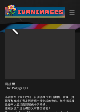
測謊機
The Polygraph
小茜在生日當天收到一台測謊機作生日禮物。當晚，她
既要和晚歸的男友阿齊玩一場測謊的遊戲。無情測謊機
迫使兩人必須面對關係中的暗湧。
誰在說謊？這台機器又有甚麼秘密？